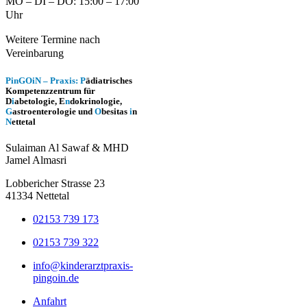
MO – DI – DO: 15:00 – 17:00
Uhr
Weitere Termine nach
Vereinbarung
PinGOiN – Praxis:
P
ädiatrisches
Kompetenzzentrum für
D
i
abetologie, E
n
dokrinologie,
G
astroenterologie und
O
besitas
i
n
N
ettetal
Sulaiman Al Sawaf & MHD
Jamel Almasri
Lobbericher Strasse 23
41334 Nettetal
02153 739 173
02153 739 322
info@kinderarztpraxis-
pingoin.de
Anfahrt