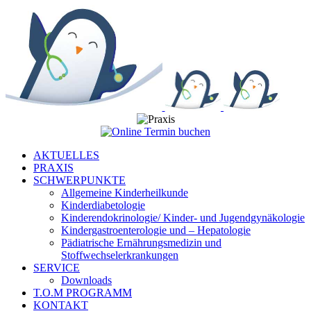
Zum
Inhalt
springen
AKTUELLES
PRAXIS
SCHWERPUNKTE
Allgemeine Kinderheilkunde
Kinderdiabetologie
Kinderendokrinologie/ Kinder- und Jugendgynäkologie
Kindergastroenterologie und – Hepatologie
Pädiatrische Ernährungsmedizin und
Stoffwechselerkrankungen
SERVICE
Downloads
T.O.M PROGRAMM
KONTAKT